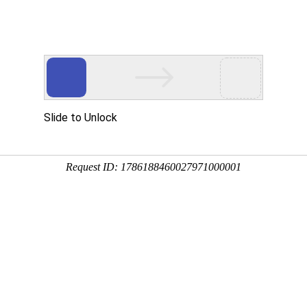
App
关于我们
体育看点
关于爱游戏官网
育赛事直播与互动体验的创新平台，致力于为全球用户带来高速、安
验，覆盖多语种、多终端、多场景。